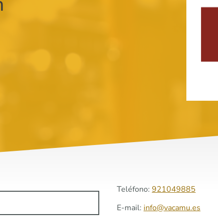
n
Teléfono:
921049885
E-mail:
info@vacamu.es